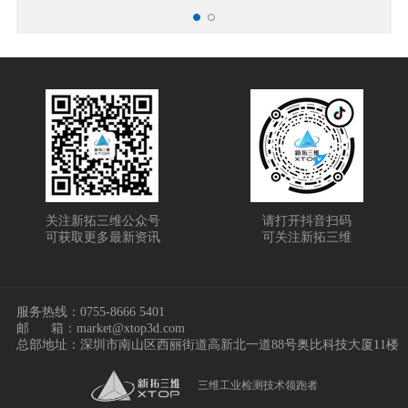
关注新拓三维公众号
请打开抖音扫码
可获取更多最新资讯
可关注新拓三维
服务热线：
0755-8666 5401
邮
箱：market@xtop3d.com
总部地址：深圳市南山区西丽街道高新北一道88号奥比科技大厦11楼
三维工业检测技术领跑者