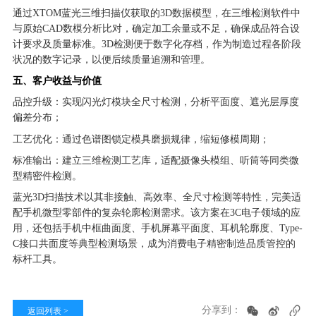
通过XTOM蓝光三维扫描仪获取的3D数据模型，在三维检测软件中
与原始CAD数模分析比对，确定加工余量或不足，确保成品符合设
计要求及质量标准。3D检测便于数字化存档，作为制造过程各阶段
状况的数字记录，以便后续质量追溯和管理。
五、客户收益与价值
品控升级：实现闪光灯模块全尺寸检测，分析平面度、遮光层厚度
偏差分布；
工艺优化：通过色谱图锁定模具磨损规律，缩短修模周期；
标准输出：建立三维检测工艺库，适配摄像头模组、听筒等同类微
型精密件检测。
蓝光3D扫描技术以其非接触、高效率、全尺寸检测等特性，完美适
配手机微型零部件的复杂轮廓检测需求。该方案在3C电子领域的应
用，还包括手机中框曲面度、手机屏幕平面度、耳机轮廓度、Type-
C接口共面度等典型检测场景，成为消费电子精密制造品质管控的
标杆工具。
分享到：
返回列表 >