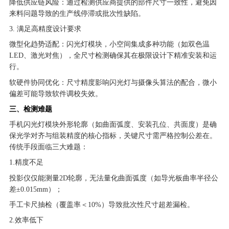
降低供应链风险：通过检测供应商提供的部件尺寸一致性，避免因
来料问题导致的生产线停滞或批次性缺陷。
3. 满足高精度设计要求
微型化趋势适配：闪光灯模块，小空间集成多种功能（如双色温
LED、激光对焦），全尺寸检测确保其在极限设计下精准安装和运
行。
软硬件协同优化：尺寸精度影响闪光灯与摄像头算法的配合，微小
偏差可能导致软件调校失效。
三、检测难题
手机闪光灯模块外形轮廓（如曲面弧度、安装孔位、共面度）是确
保光学对齐与组装精度的核心指标，关键尺寸需严格控制公差在。
传统手段面临三大难题：
1.精度不足
投影仪仅能测量2D轮廓，无法量化曲面弧度（如导光板曲率半径公
差±0.015mm）；
手工卡尺抽检（覆盖率＜10%）导致批次性尺寸超差漏检。
2.效率低下